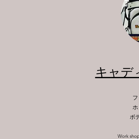
​キャ
フ
ホ
ボ
Work s