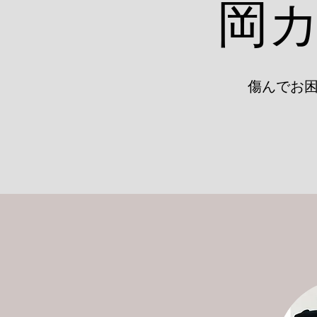
岡
​​傷んで